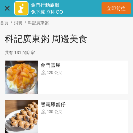
:::
跳
金門行動旅服
立即前往
到
開
免下載 立即GO
主
首頁
消費
科記廣東粥
要
內
科記廣東粥 周邊美食
容
區
共有 131 間店家
塊
金門雪屋
120 公尺
熊霸雞蛋仔
130 公尺