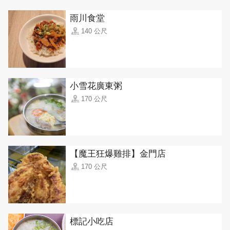
雨川食堂
140 公尺
小雪花廣東粥
170 公尺
【魔王狂爆雞排】金門店
170 公尺
標記小吃店