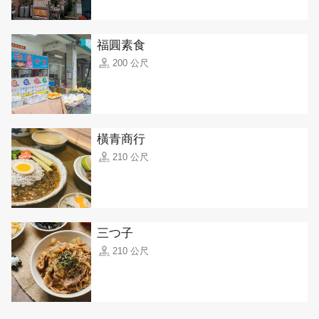
福圓素食
200 公尺
橫青商行
210 公尺
三つ子
210 公尺