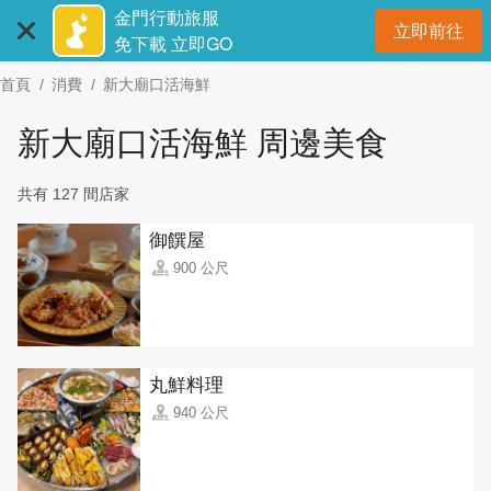
:::
跳
金門行動旅服
立即前往
到
開
免下載 立即GO
主
首頁
消費
新大廟口活海鮮
要
內
新大廟口活海鮮 周邊美食
容
區
共有 127 間店家
塊
御饌屋
900 公尺
丸鮮料理
940 公尺