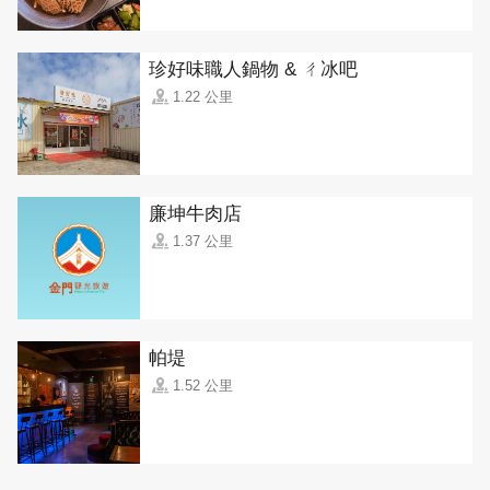
珍好味職人鍋物 & ㄔ冰吧
1.22 公里
廉坤牛肉店
1.37 公里
帕堤
1.52 公里