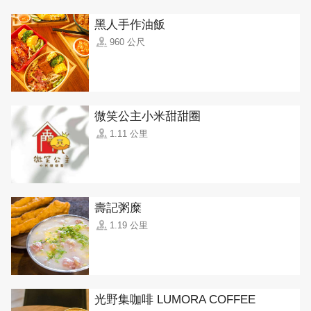
黑人手作油飯
960 公尺
微笑公主小米甜甜圈
1.11 公里
壽記粥糜
1.19 公里
光野集咖啡 LUMORA COFFEE