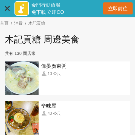
:::
跳
金門行動旅服
立即前往
到
開
免下載 立即GO
主
首頁
消費
木記貢糖
要
內
木記貢糖 周邊美食
容
區
共有 130 間店家
塊
偉晏廣東粥
10 公尺
辛味屋
40 公尺