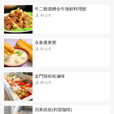
牛二爺酒糟全牛海鮮料理館
40 公尺
永春廣東粥
50 公尺
金門辣哈哈滷味
90 公尺
貝果烘焙(利雷咖啡)