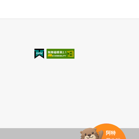
我的e政府
無障礙AA
阿特