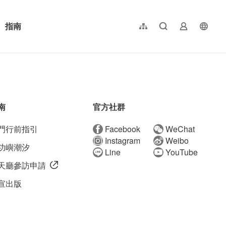
指南
網站導覽
全文檢索
業者登入
langu
简体中文
English
日本語
한국어
南
官方社群
門行前指引
Facebook
WeChat
Instagram
Weibo
功嶼潮汐
Line
YouTube
天廳參訪申請
宣出版