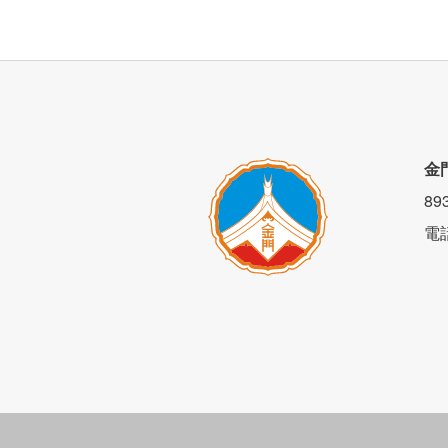
金
8
電