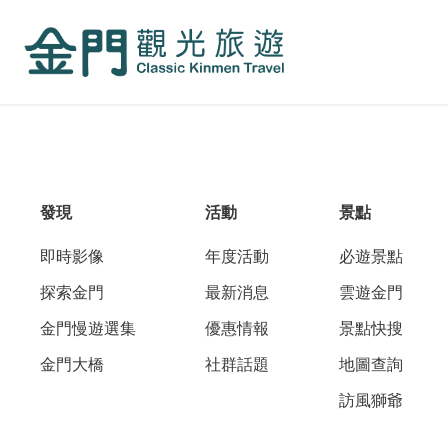
:::
跳
到
主
要
內
容
區
塊
發現
活動
景點
即時影像
年度活動
必遊景點
探索金門
最新消息
雲遊金門
金門慢遊選集
優惠情報
景點快搜
金門大橋
社群話題
地圖查詢
訪風獅爺