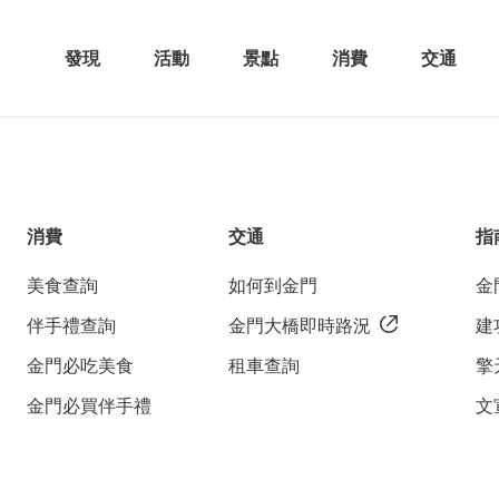
發現
活動
景點
消費
交通
消費
交通
指
美食查詢
如何到金門
金
伴手禮查詢
金門大橋即時路況
建
金門必吃美食
租車查詢
擎
金門必買伴手禮
文