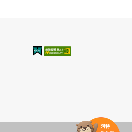
我的e政府
無障礙AA
阿特