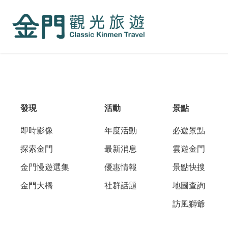
:::
跳
到
主
要
內
容
區
塊
發現
活動
景點
即時影像
年度活動
必遊景點
探索金門
最新消息
雲遊金門
金門慢遊選集
優惠情報
景點快搜
金門大橋
社群話題
地圖查詢
訪風獅爺