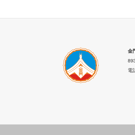
金
8
電