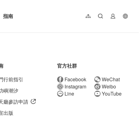
指南
網站導覽
全文檢索
業者登入
langu
简体中文
English
日本語
한국어
南
官方社群
門行前指引
Facebook
WeChat
Instagram
Weibo
功嶼潮汐
Line
YouTube
天廳參訪申請
宣出版