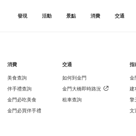
發現
活動
景點
消費
交通
消費
交通
指
美食查詢
如何到金門
金
伴手禮查詢
金門大橋即時路況
建
金門必吃美食
租車查詢
擎
金門必買伴手禮
文