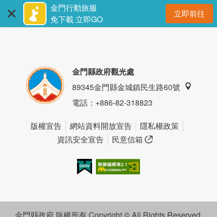
:::
跳
金門行動旅服
立即前往
到
開
免下載 立即GO
主
要
內
容
金門縣政府觀光處
區
89345金門縣金城鎮民生路60號
塊
電話
：+886-82-318823
版權宣告
網站資料開放宣告
隱私權政策
資訊安全宣告
民意信箱
我的e政府
無障礙AA
金門縣政府 版權所有 Copyright © All Rights Reserved.