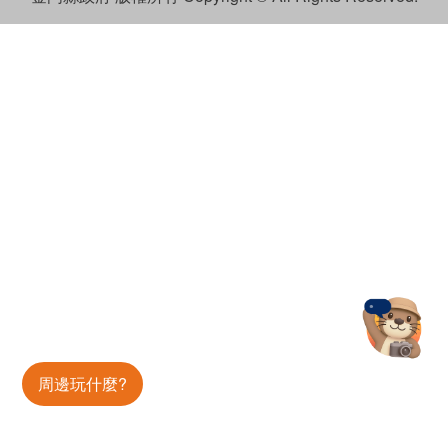
金門旅遊神
周邊玩什麼?