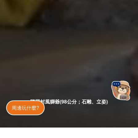
陽翟村風獅爺(98公分；石雕、立姿)
金門旅遊神
周邊玩什麼?