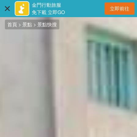
:::
跳
金門行動旅服
立即前往
到
開
免下載 立即GO
主
首頁
景點
景點快搜
要
內
容
區
塊