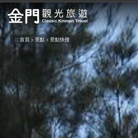
:::
跳
到
主
要
內
:::
首頁
景點
景點快搜
容
區
塊