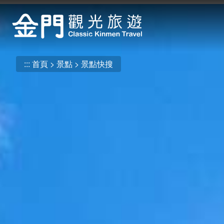
:::
跳
到
主
要
內
:::
首頁
景點
景點快搜
容
區
塊