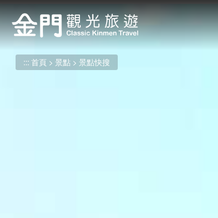
:::
跳
到
主
要
內
:::
首頁
景點
景點快搜
容
區
塊