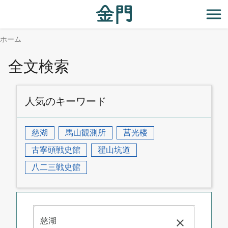
:::
メ
イ
開
ン
ホーム
コ
ン
全文検索
テ
ン
ツ
人気のキーワード
セ
ク
シ
慈湖
馬山観測所
莒光楼
ョ
古寧頭戦史館
翟山坑道
ン
に
八二三戦史館
行
く