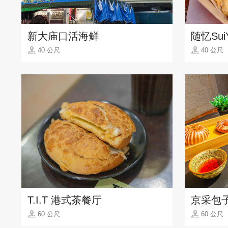
新大庙口活海鲜
随忆SuiY
40 公尺
40 公尺
T.I.T 港式茶餐厅
京采包
60 公尺
60 公尺