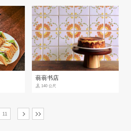
蓊蓊书店
140 公尺
11