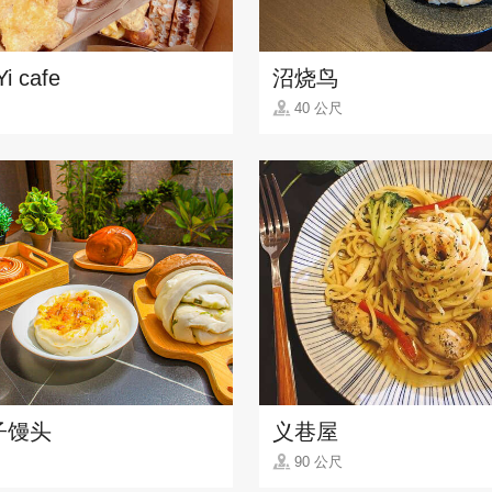
i cafe
沼烧鸟
40 公尺
子馒头
义巷屋
90 公尺