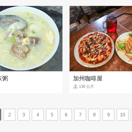
东粥
加州咖啡屋
130 公尺
2
3
4
5
6
7
8
9
10