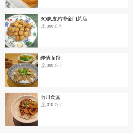
3Q脆皮鸡排金门总店
300 公尺
纯情面馆
300 公尺
雨川食堂
310 公尺