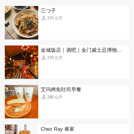
三つ子
270 公尺
金城饭店｜酒吧｜金门威士忌博物馆(Jincheng Hotel, Kinmen Whisky Museum)
270 公尺
艾玛烤焦吐司早餐
280 公尺
Chez Ray 睿家