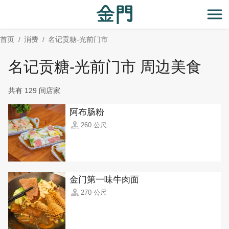
:::
跳
到
开
主
首页
消费
名记贡糖-光前门市
要
内
名记贡糖-光前门市 周边美食
容
区
共有 129 间店家
块
阿布肠粉
260 公尺
金门第一味牛肉面
270 公尺