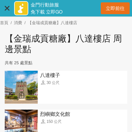
:::
跳
金門行動旅服
立即前往
到
開
免下載 立即GO
主
首頁
消費
【金瑞成貢糖廠】八達樓店
要
內
【金瑞成貢糖廠】八達樓店 周
容
區
邊景點
塊
共有 25 處景點
八達樓子
30 公尺
烈嶼鄉文化館
150 公尺