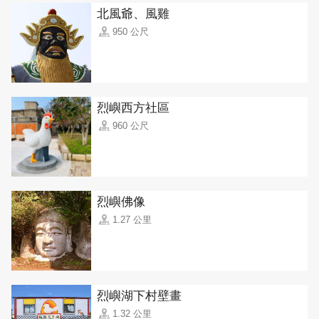
北風爺、風雞
950 公尺
烈嶼西方社區
960 公尺
烈嶼佛像
1.27 公里
烈嶼湖下村壁畫
1.32 公里