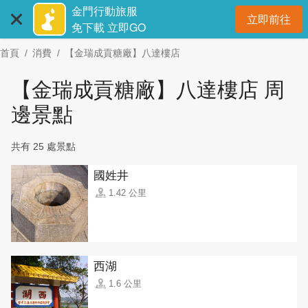
:::
跳
金門行動旅服
立即前往
到
開
免下載 立即GO
主
首頁
消費
【金瑞成貢糖廠】八達樓店
要
內
【金瑞成貢糖廠】八達樓店 周
容
區
邊景點
塊
共有 25 處景點
國姓井
1.42 公里
西湖
1.6 公里