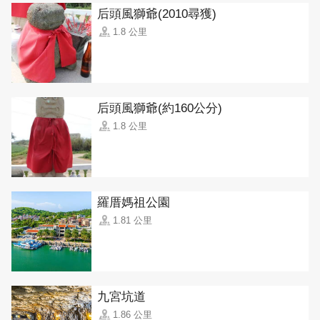
后頭風獅爺(2010尋獲)
1.8 公里
后頭風獅爺(約160公分)
1.8 公里
羅厝媽祖公園
1.81 公里
九宮坑道
1.86 公里