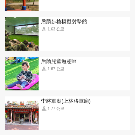
后麟步槍模擬射擊館
1.63 公里
后麟兒童遊憩區
1.67 公里
李將軍廟(上林將軍廟)
1.77 公里