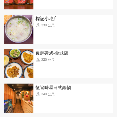
標記小吃店
330 公尺
俊輝碳烤-金城店
330 公尺
恆旨味屋日式鍋物
340 公尺