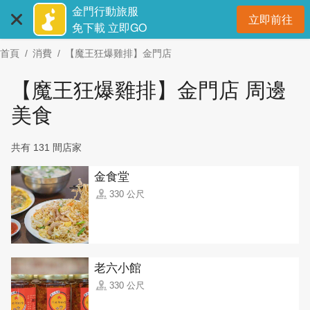
:::
跳
金門行動旅服
立即前往
到
開
免下載 立即GO
主
首頁
消費
【魔王狂爆雞排】金門店
要
內
【魔王狂爆雞排】金門店 周邊
容
區
美食
塊
共有 131 間店家
金食堂
330 公尺
老六小館
330 公尺