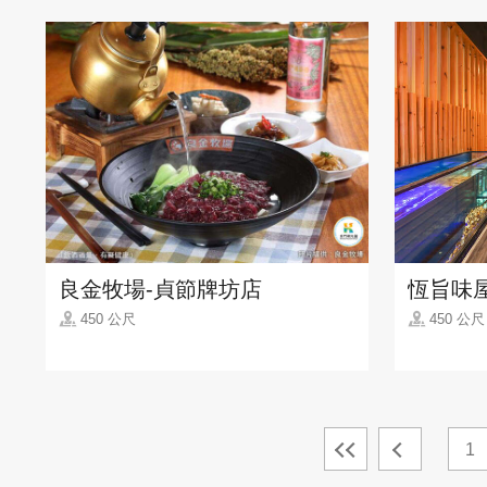
良金牧場-貞節牌坊店
恆旨味
450 公尺
450 公尺
1