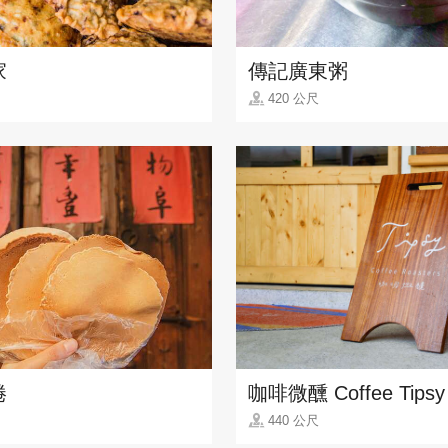
家
傳記廣東粥
420 公尺
捲
咖啡微醺 Coffee Tipsy
440 公尺