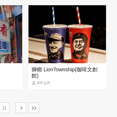
獅鄉 LionTownship(咖啡文創
館)
470 公尺
11