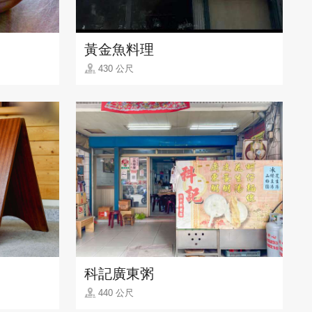
黃金魚料理
430 公尺
科記廣東粥
440 公尺