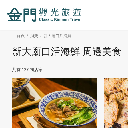
:::
跳
到
主
要
內
:::
首頁
消費
新大廟口活海鮮
容
區
新大廟口活海鮮 周邊美食
塊
共有 127 間店家