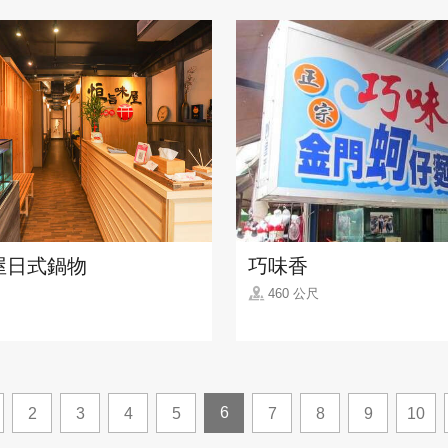
屋日式鍋物
巧味香
460 公尺
6
2
3
4
5
7
8
9
10