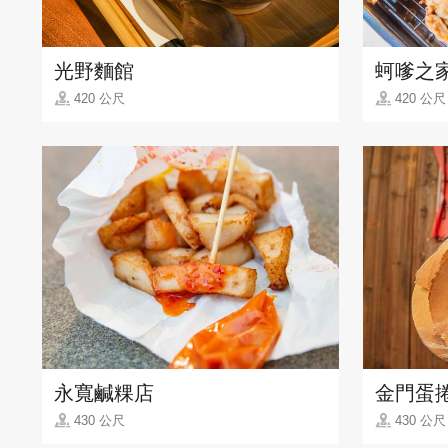
光野麵館
蚵嗲之
420 公尺
420 公尺
永寬鹹粿店
金門蛋
430 公尺
430 公尺